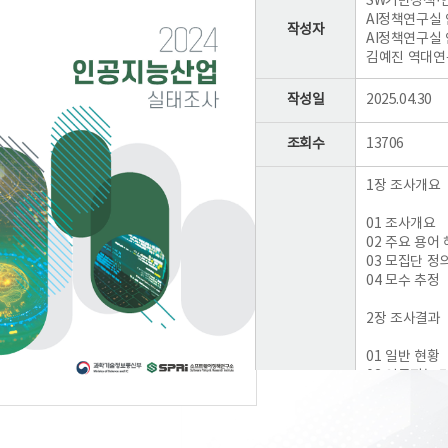
SW기반정책·인
AI정책연구실 
작성자
AI정책연구실 안
김예진 역대연구원
작성일
2025.04.30
조회수
13706
1장 조사개요
01 조사개요
02 주요 용어
03 모집단 정
04 모수 추정
2장 조사결과
01 일반 현황
02 인공지능 
목차
03 매출 현황
04 해외수출 
04 인력 현황