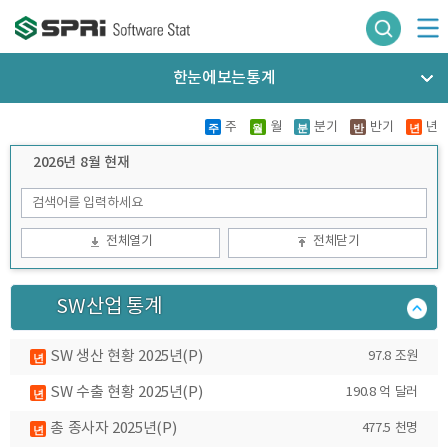
한눈에보는통계
주
월
분기
반기
년
주
월
분
반
년
2026년 8월 현재
전체열기
전체닫기
SW산업 통계
SW 생산 현황
2025년(P)
97.8 조원
년
SW 수출 현황
2025년(P)
190.8 억 달러
년
총 종사자
2025년(P)
477.5 천명
년