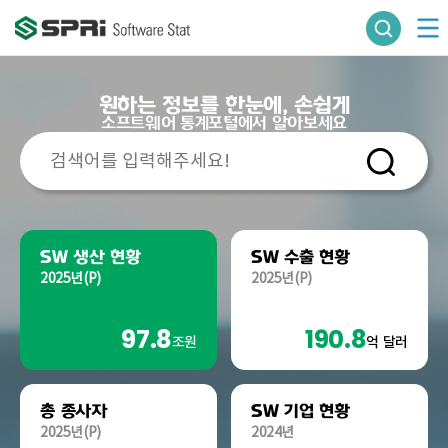
원하는 정보를 한눈에, 손쉽게
소프트웨어 통계포털에서 알아보세요
SW 생산 현황
SW 수출 현황
2025년(P)
2025년(P)
97.8
190.8
조원
억 달러
총 종사자
SW 기업 현황
2025년(P)
2024년