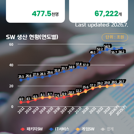
477.5
67,222
천명
개
Last updated: 2026.7.
SW 생산 현황(연도별)
단위 : 조원
Chart
60
Line chart with 4 lines.
54.9
54.9
52.2
52.2
The chart has 1 X axis displaying categories.
56.2
56.2
49.1
55.7
49.1
55.7
The chart has 2 Y axes displaying values and values.
37.8
37.8
37.0
40
37.0
34.9
34.9
33.7
33.7
31.8
31.8
29.6
29.6
28.3
27.9
28.3
27.9
26.6
26.6
25.5
25.5
20.7
20.5
20.7
20.5
19.8
19.8
19.2
19.2
17.2
17.2
20
15.6
15.6
12.2
12.2
10.3
10.3
8.9
8.7
8.9
8.7
8.1
8.1
7.6
7.6
6.5
6.5
4.5
4.0
4.5
4.0
2024(P)
2025(P)
0
2011
2012
2013
2014
2015
2016
2017
2018
2019
2020
2021
2022
2023
패키지SW
IT서비스
게임SW
합계