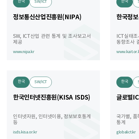
한국
한국
SW/ICT
정보통신산업진흥원(NIPA)
한국정보
SW, ICT산업 관련 통계 및 조사보고서
ICT실태조
제공
동향조사 
www.nipa.kr
www.kait.or.
한국
한국
SW/ICT
한국인터넷진흥원(KISA ISDS)
글로벌IC
인터넷자원, 인터넷이용, 정보보호통계
국가별, 품
등
통계
isds.kisa.or.kr
globalict.kr