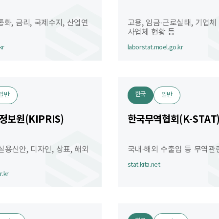
통화, 금리, 국제수지, 산업연
고용, 임금·근로실태, 기업체
사업체 현황 등
kr
laborstat.moel.go.kr
한국
일반
일반
보원(KIPRIS)
한국무역협회(K-STAT
실용신안, 디자인, 상표, 해외
국내·해외 수출입 등 무역관
stat.kita.net
r.kr