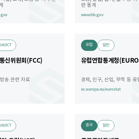
계
련 통계
.gov
www.bls.gov
유럽
SW/ICT
일반
통신위원회(FCC)
유럽연합통계청(EUROS
 방송 관련 자료
경제, 인구, 산업, 무역 등 
v
ec.europa.eu/eurostat
중국
SW/ICT
일반