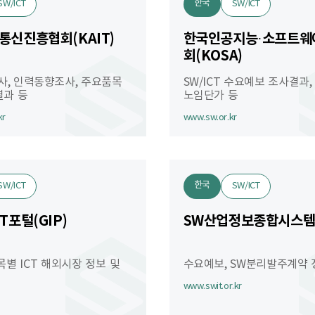
한국
SW/ICT
SW/ICT
통신진흥협회(KAIT)
한국인공지능·소프트웨
회(KOSA)
사, 인력동향조사, 주요품목
SW/ICT 수요예보 조사결과
결과 등
노임단가 등
kr
www.sw.or.kr
한국
SW/ICT
SW/ICT
T포털(GIP)
SW산업정보종합시스템(
목별 ICT 해외시장 정보 및
수요예보, SW분리발주계약 
www.swit.or.kr