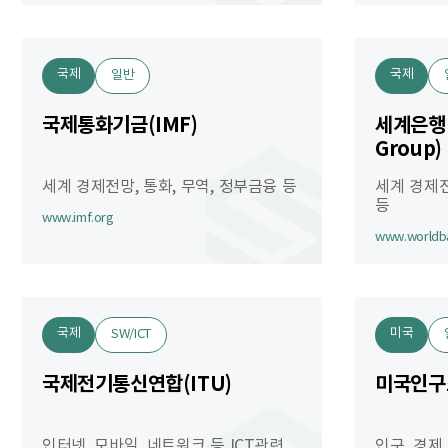
국제
국제
일반
국제통화기금(IMF)
세계은행(
Group)
세계 경제전망, 통화, 무역, 정부금융 등
세계 경제전
등
www.imf.org
www.worldb
국제
미국
SW/ICT
국제전기통신연합(ITU)
미국인구조
인터넷, 모바일, 네트워크 등 ICT관련
인구, 경제,